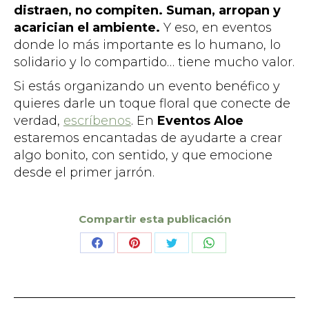
distraen, no compiten. Suman, arropan y
acarician el ambiente.
Y eso, en eventos
donde lo más importante es lo humano, lo
solidario y lo compartido… tiene mucho valor.
Si estás organizando un evento benéfico y
quieres darle un toque floral que conecte de
verdad,
escríbenos
. En
Eventos Aloe
estaremos encantadas de ayudarte a crear
algo bonito, con sentido, y que emocione
desde el primer jarrón.
Compartir esta publicación
Share
Share
Share
Share
on
on
on
on
Facebook
Pinterest
X
WhatsApp