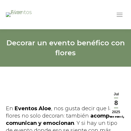
Decorar un evento benéfico con
flores
Jul
8
En
Eventos Aloe
, nos gusta decir que las
2025
flores no solo decoran: también
acompañan,
comunican y emocionan
. Y si hay un tipo
de evento donde eso se siente con más