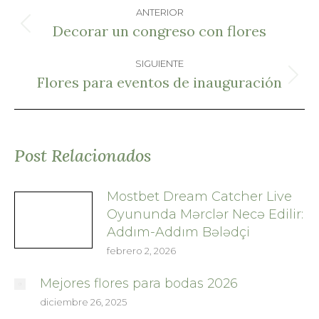
Navegación
ANTERIOR
entre
Decorar un congreso con flores
Publicación
anterior:
SIGUIENTE
publicaciones
Flores para eventos de inauguración
Publicación
siguiente:
Post Relacionados
Mostbet Dream Catcher Live
Oyununda Mərclər Necə Edilir:
Addım-Addım Bələdçi
febrero 2, 2026
Mejores flores para bodas 2026
diciembre 26, 2025