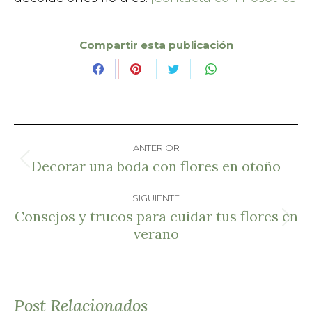
Compartir esta publicación
Share
Share
Share
Share
on
on
on
on
Facebook
Pinterest
X
WhatsApp
Navegación
ANTERIOR
entre
Decorar una boda con flores en otoño
Publicación
anterior:
SIGUIENTE
publicaciones
Consejos y trucos para cuidar tus flores en
Publicación
verano
siguiente:
Post Relacionados