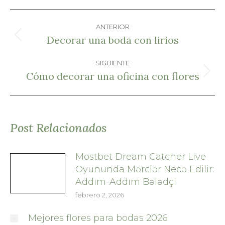
Facebook
Pinterest
X
WhatsApp
Navegación
ANTERIOR
entre
Decorar una boda con lirios
Publicación
anterior:
SIGUIENTE
publicaciones
Cómo decorar una oficina con flores
Publicación
siguiente:
Post Relacionados
Mostbet Dream Catcher Live
Oyununda Mərclər Necə Edilir:
Addım-Addım Bələdçi
febrero 2, 2026
Mejores flores para bodas 2026