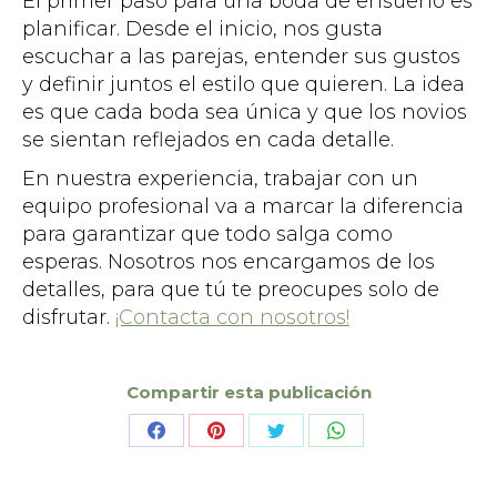
El primer paso para una boda de ensueño es
planificar. Desde el inicio, nos gusta
escuchar a las parejas, entender sus gustos
y definir juntos el estilo que quieren. La idea
es que cada boda sea única y que los novios
se sientan reflejados en cada detalle.
En nuestra experiencia, trabajar con un
equipo profesional va a marcar la diferencia
para garantizar que todo salga como
esperas. Nosotros nos encargamos de los
detalles, para que tú te preocupes solo de
disfrutar.
¡Contacta con nosotros!
Compartir esta publicación
Share
Share
Share
Share
on
on
on
on