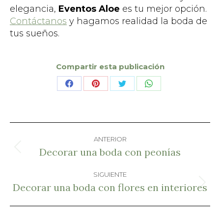
elegancia,
Eventos Aloe
es tu mejor opción.
Contáctanos
y hagamos realidad la boda de
tus sueños.
Compartir esta publicación
Share
Share
Share
Share
on
on
on
on
Facebook
Pinterest
X
WhatsApp
Navegación
ANTERIOR
entre
Decorar una boda con peonías
Publicación
anterior:
SIGUIENTE
publicaciones
Decorar una boda con flores en interiores
Publicación
siguiente: